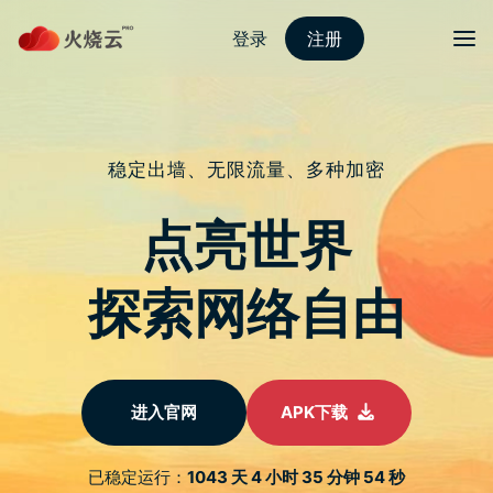
Skip
2023最新PROTONVPN
to
content