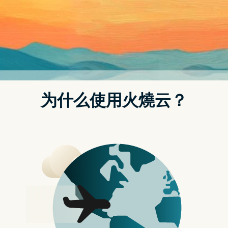
盛事之一的东京电玩展出摊，现场玩家络绎不
航
绝，整个摊位热闹滚滚。
今年东京电玩展於本月 21～24 日在千叶幕张展
览馆开展，作为疫後复苏的一年，规模也是近年
之最。《尘白禁域》今年的摊位就在一馆玩家入
口处，一如其名以完全白色的布置为主色调。并
以科技感十足的灯管、各式的游戏美术原作、数
台 PC 来打造整个摊位。
现场除了有试玩外，也为到场玩家准备了极富参
与感的枪械 DIY 涂装及打卡活动，到场玩家参与
展台活动并经过工作人员在「作战报告书」上盖
章後，即可获得游戏周边，吸引不少玩家大排长
龙参与。此外，还有三位打扮完全还原原作的顶