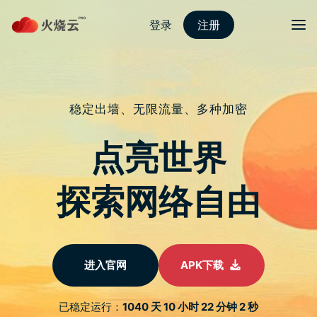
Skip
2023最新PROTONVPN
to
content
《尘白禁域》顶尖Coser现
身东京电玩展，丰厚周边吸
引玩家挤爆摊位
文
由狸花猫工作室研发、NIJIGEN 代理的 3D 轻科
幻美少女射击 RPG《尘白禁域》於 21 日推出全
章
新版本「迷雾之梦」，同时今年也在全球电玩业
导