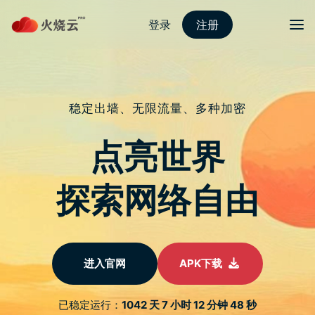
Skip
2023最新PROTONVPN
to
content
【赛马娘 Pretty Derby】赛
马娘场地、距离、脚质「资
质等级」与育成「 5属性」
的影响
文
章