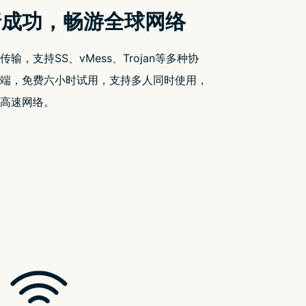
线游玩日本
搜索
搜
索
以远端游玩
鬼灭之刃》等
娃机店人挤
近期文章
夹三次。
Tim Cook 回应 Vision Pro
销量不佳指控
型的就选人
任天堂 Alarmo 国外评
测：只是一个可爱的闹
钟
奖品的摆