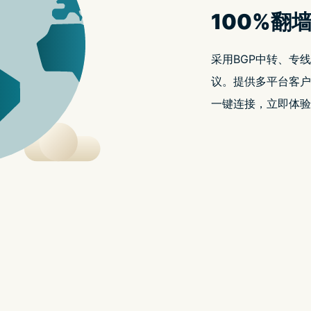
ーンゲームジャパン株式会社开发，让你待在台湾直接连
师》，重新推出 Android 版本。
万下载的《夹娃娃大师》，是一款线上夹娃娃游戏。玩家将可
并将获得的商品寄回自己家中。
《航海王》、《呪术回战》、《SPY×FAMILY》、《
全、每天还会持续更新数款商品。再也不用去街上的夹娃
找自己想要的奖品。只要装好游戏、申请帐号，就能免费
选取自己的奖品类别，喜欢布偶的就选布偶、喜欢角色模
品的页面，就能连线看到夹娃娃机的运作情况。
装了两台摄影机，方便玩家从正面和侧面观察夹子位置和