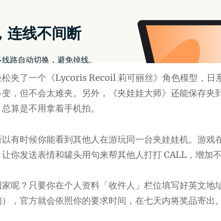
，就能按下「开始游玩」考验自己的技巧。
夹娃娃机，操作上多少有点小延迟、也比较难用甩夹等手
依然很流畅。
夹了一个《Lycoris Recoil 莉可丽丝》角色模型，
多变，但不会太难夹。另外，《夹娃娃大师》还能保存夹
，总算是不用拿着手机拍。
所以有时候你能看到其他人在游玩同一台夹娃娃机。游戏
让你发送表情和罐头用句来帮其他人打打 CALL，增加
回家呢？只要你在个人资料「收件人」栏位填写好英文地
询），官方就会依照你的要求时间，在七天内将奖品寄出