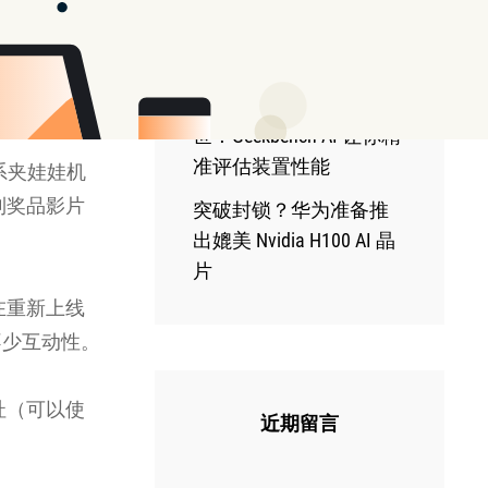
Claude 推出电脑控制功
能 让 AI 像人类一样在
电脑上工作
法，但只要
全新 AI 基准测试工具问
世！Geekbench AI 让你精
准评估装置性能
日系夹娃娃机
到奖品影片
突破封锁？华为准备推
出媲美 Nvidia H100 AI 晶
片
在重新上线
不少互动性。
址（可以使
近期留言
。