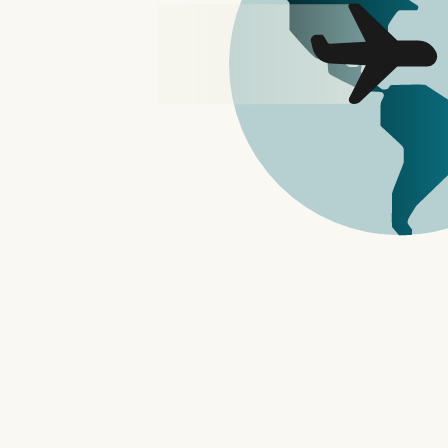
玩呢？现在由クレ
章
夹娃娃机的《夹娃娃大
导
已经突破 350 
航
实体的夹娃娃机，
娃娃机内的奖品包含
作品，周边一应俱
人、一家一家地寻
你可以先在选单中
物。当你点进该奖
每台夹娃娃机都安