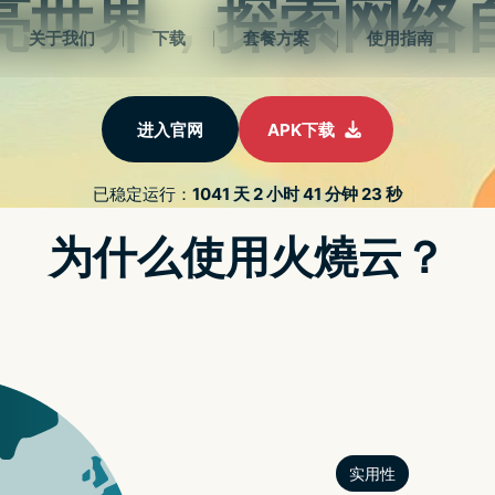
oid版回归！让你享受原汁
大师》试玩
是不是已经厌倦夹软无力的机台，却苦於无法直接到发源