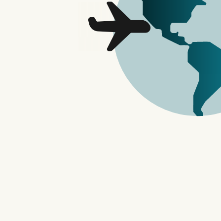
章
OPPO Find N
导
的话，应该都会眼
Galaxy Z F
航