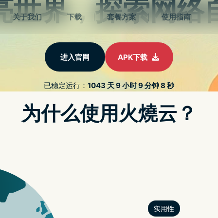
O Find N2 Flip 的摺痕比三星
浅？摺叠机热门 QA
小知识