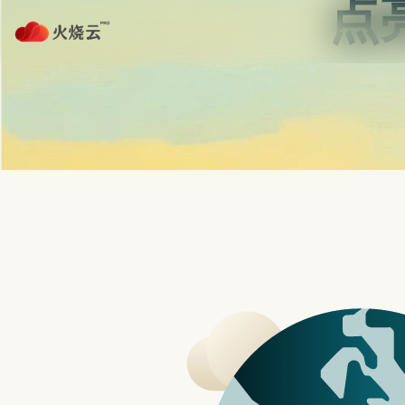
Skip
2023最新
to
PROTONVPN
content
为何 OPP
文
快速和大家分摺学