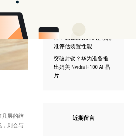
Claude 推出电脑控制功
能 让 AI 像人类一样在
电脑上工作
全新 AI 基准测试工具问
世！Geekbench AI 让你精
准评估装置性能
突破封锁？华为准备推
出媲美 Nvidia H100 AI 晶
片
好几层的结
近期留言
浅，则会与