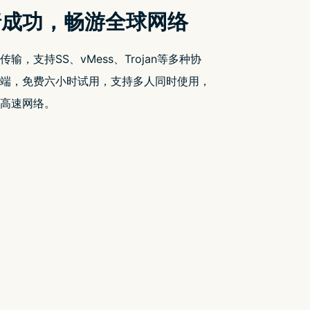
搜索
有发搂相关新闻
搜
三星
索
近期文章
Tim Cook 回应 Vision Pro
销量不佳指控
任天堂 Alarmo 国外评
测：只是一个可爱的闹
钟