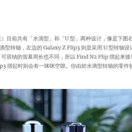
）目前共有「水滴型」和「U 型」两种设计，像是下图右边
水滴型转轴，左边的 Galaxy Z Flip3 则是采用 U 型转
容纳的萤幕周长也不同，所以 Find N2 Flip 摺起来
Z Flip3 摺起时则会有一咪咪空隙。但由於水滴型转轴的零