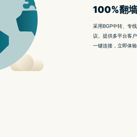
2 Flip 即将在本周六（2/25）正式开卖，大家这阵子如果
尖发现
Find N2 Flip
的摺痕，比同样也是直式摺叠手机的
lip 系列还要浅很多，背後的原因其实和两家品牌的转轴设计有关