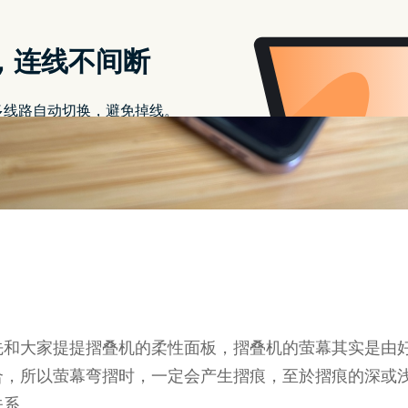
先和大家提提摺叠机的柔性面板，摺叠机的萤幕其实是由
合，所以萤幕弯摺时，一定会产生摺痕，至於摺痕的深或
关系