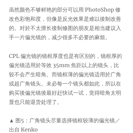
虽然颜色不够鲜艳的部分可以用 PhotoShop 修
改色彩饱和度，但像是反光效果是难以後制改善
的。对於不太擅长後制修图的朋友是相当建议入
手一片偏光镜的，减少很多不必要的麻烦。
CPL 偏光镜的镜框厚度也是有区别的，镜框厚的
偏光镜适用於等效 35mm 焦距以上的镜头，比
较不会产生暗角。而镜框薄的偏光镜适用於广角
或超广角镜头。未必每一个镜头都如此，所以在
购买後偏光镜後最好赶快试一试，觉得暗角太明
显也只能退货处理了。
▲ 图5：广角镜头尽量选择镜框较薄的偏光镜／
出自 Kenko