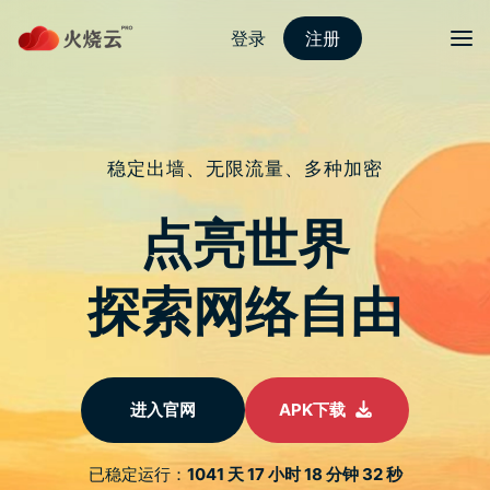
Skip
2023最新PROTONVPN
to
content
偏光镜用途是什麽？偏光镜
推荐，让你成为风景大师
文
你可能听过偏光镜，也知道它可以让天空变得更
蓝，但是自己怎麽用都没有效果或是不知道怎麽
章
使用。其实不是任何情况都可以使用偏光镜的
导
喔！这篇文章将为你详细解说偏光滤镜的用途及
航
疑难杂症，文章最後也会推荐小编认为 CP 值最