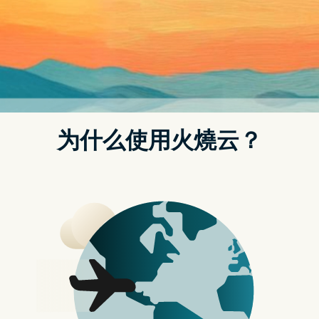
影响，被视为今年「最冷一天」。新政策主要禁
航
止游戏中设置诱导性奖励，如每日登入奖励、首
次储值优惠等，并限制虚拟道具的高价交易行
为。
谘询期限及游戏营运规范
该草案的公开谘询期将持续至2024年1月22日，
具体实施时间尚未确定。草案内容包括游戏经
营、课金和奖励机制，以及数据管理和对未成年
人的特别规范。新政要求游戏商修改现有的商业
模式，强化技术设备要求，并将相关伺服器和存
储设备必须设置於中国境内。草案明确禁止垄断
和不公平竞爷行为，以保护市场公平竞争。如有
违反，将由反垄断执法机构依法处理。