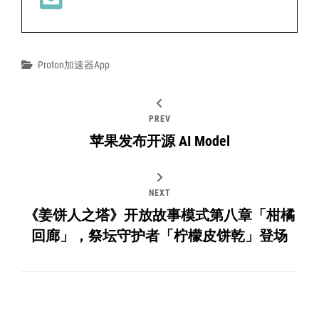
Categories
Proton加速器app
PREV
苹果发布开源 AI Model
NEXT
《姜饼人之塔》开放故事模式第八章「柑橘
回廊」，祭坛守护者「柠檬皮饼乾」登场