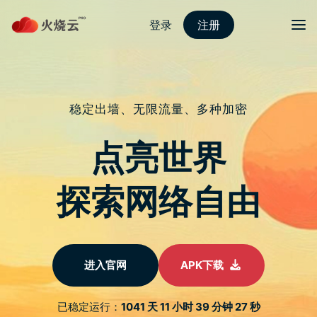
Skip
2023最新PROTONVPN
to
content
中国手游公司灾难 官方拟
禁每日登入、首充等诱导性
奖励
文
近日，国家新闻出版署发布《网络游戏管理办法
（草案徵求意见稿）》，对游戏行业实施新规
章
范。此举对腾讯、网易等大型游戏公司股价造成
导