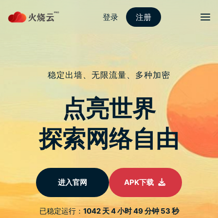
Skip
2023最新PROTONVPN
to
content
传任天堂 Switch 2 已在量
产中 可能会在一月发布
文
自 2017 年任天堂 Switch 重振掌上型游戏机市场
以来，其後继机型的传闻始终不断。最新消息指
章
出，Switch 2 的正式发布可能比预期更早。
导
《Nintendo Prime》报导透露，任天堂或将於
航
2025 年 1 月正式推出这款新机型，而全球销售