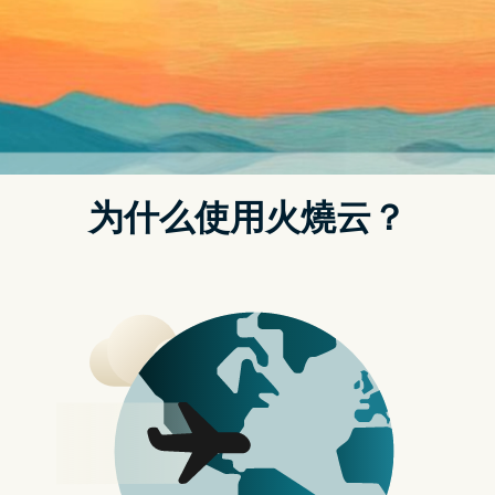
则预计在同年 3 月展开。
重点文章
严选 Black Friday 必买产品 绝不能错过
的快闪优惠
【Black Friday 优惠】NordVPN 全年最
便宜入手时机到了！
iOS 18.1 升级後必用 控制中心加入
AirDrop
【教学】非美国用户也可使用 Apple
Intelligence