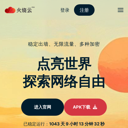
Skip
2023最新PROTONVPN
to
content
黄色 iPhone 14 实物曝光
究竟有多黄？与 iPhone XR
对比分别大吗？
文
早前，苹果发布黄色 iPhone 14 及 iPhone 14
Plus，今天它们正式开始预售，出货日期最早为
章
3 月 14 日。对於不少仍未决定是否购买的人来
导