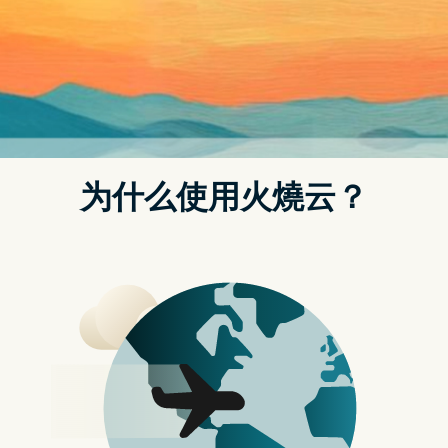
道具，并在领取後永久保留这些作品。
航
《Circus Electrique》
《Circus Electrique》既是故事导向的 RPG，
也是战术游戏，同时也是马戏团经营游戏，非常
引人入胜。当平凡的伦敦市民神秘地转变成邪恶
的杀手时，只有马戏团表演中技艺高超的表演者
具备拯救城市所必须的技能。
《Circus Electrique》Epic Games 商店页面