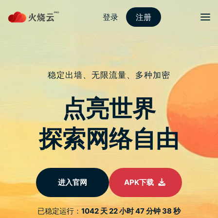
Skip
2023最新PROTONVPN
to
content
Epic Games 战术
RPG《Circus Electrique》限
时免费
文
当前在 Epic Games 平台，直到 5 月 16 日 23 时
为止，玩家可以限时免费领取战术 RPG《Circus
章
Electrique》和放置游戏《Firestone》的多种
导