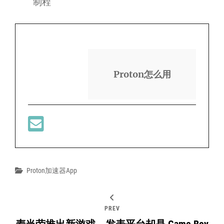
制程
Proton怎么用
Categories
Proton加速器app
PREV
麦当劳推出新游戏 发表平台却是 Game Boy