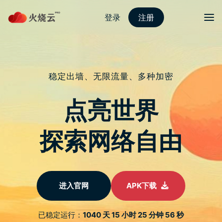
Skip
2023最新PROTONVPN
to
content
M3 VS M3 Pro VS M3 Max
架构对比
文
苹果发布了三款 M3 系列处理器，那麽 M3、M3
Pro 与 M3 Max 三者之间的主要差异是什麽？以
章
下为大家说明。
导
航
独立记忆体：