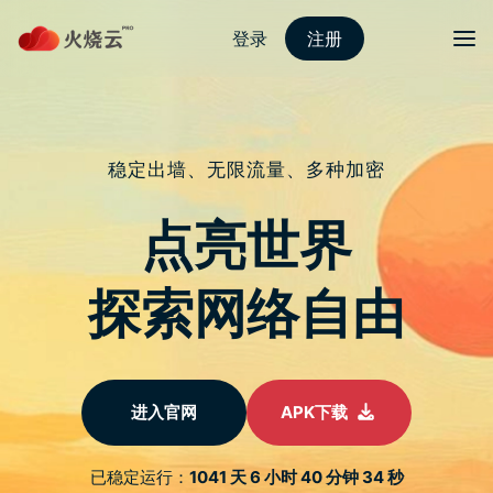
Skip
2023最新PROTONVPN
to
content
Samsung 第五代可折叠
Galaxy 已推出！ iPhone 折
叠机 在哪？苹果想走什麽
路线？ – 苹果迷
APPLEFANS
随着科技的进步，智慧型手机的设计与功能也不