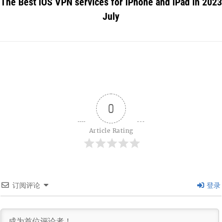
The Best iOS VPN services for iPhone and iPad in 2023
July
0
Article Rating
订阅评论
登录