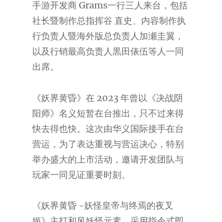
手游开发商 Grams一行三人来台，包括
社长暨制作总指挥谷 直史、内容制作执
行负责人暨海外版总负责人加瀬圭翼，
以及行销最高负责人黒田俵伍等人一同
出席。
《妖界黄昏》在 2023 年曾以《决战阴
阳师》名义短暂在台推出，只不过来得
快去得也快。这次由华义国际接手在台
营运，为了表达重视与营运决心，特别
举办盛大的上市活动，邀请开发团队与
玩家一同见证重要时刻。
《妖界黄昏 -妖怪皇帝与终焉的夜叉
姬》主打和风妖怪元素，采用指令式即