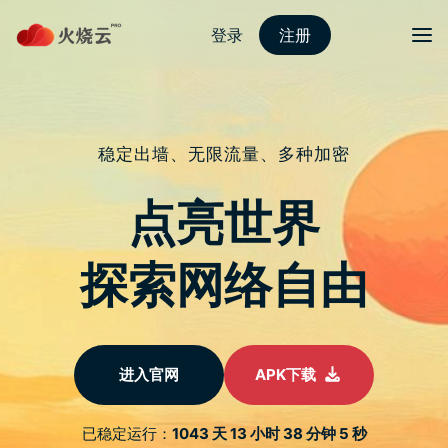
Skip
2023最新PROTONVPN
to
content
标签：
妖界黄昏
重新出发！《妖界黄昏
妖怪皇帝与终焉的夜叉
姬》上市活动，开发团
队来台回应长期经营决