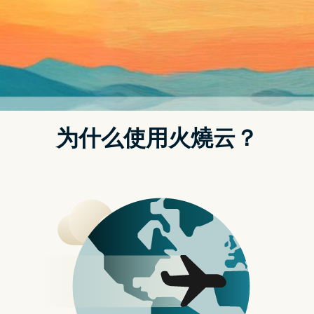
心
狂热音乐迷
2024 年 6 月 5 日
这次是卷土重来！华义国际 6 月 1 日举
办日本人气手游《妖界黄昏 – 妖怪皇帝
与终焉的夜叉姬》（ラグナドール 妖し
き皇帝と终焉の夜叉姫）上市活动，现
场邀请玩家一同参与再次登台的喜悦。
《妖界黄昏 – 妖怪皇帝与终焉的夜叉
姬》事前预约活动，现已开放。
本次共邀请《妖界黄昏 – 妖怪皇帝与终
焉的夜叉姬》日本原厂团队 gumi 旗下