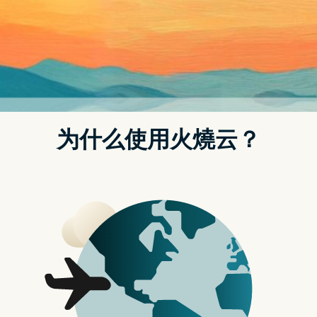
Surfshark 是最近台湾非常有人气的
VPN，价格便宜且没有使用设备数量限
制，整体表现也不差，因此对於住国
外、在外留学想看 LiTV 线上电视和影
片的人，多少都会考虑，也会想知道这
款是不是真的可以解除播放限制？这篇
就分享 Surfshark LiTV 的实测结果，
电脑网页版、手机版都有。
你可能感兴趣：
获得 Surfshark 最新优惠 目录
…