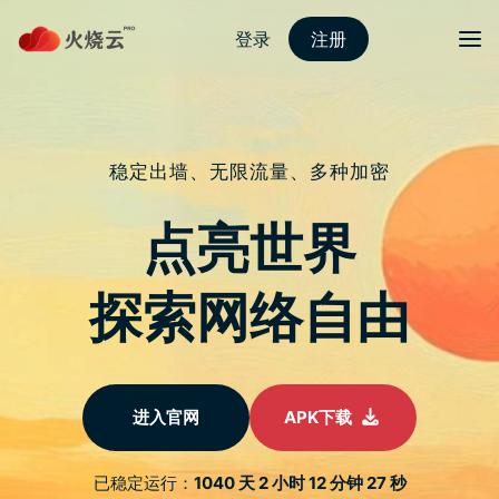
Skip
2023最新PROTONVPN
to
content
标签：
Surfshark 评价
Surfshark LiTV 评价实测
| 可以成功解除播放限制
吗 [2023]
Proton怎么用
2023 年 8 月 13 日